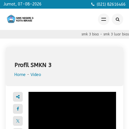
Jumat, 07-08-2026
(021) 82616466
smk 3 bisa - smk 3 luar bias
Profil SMKN 3
Home
-
Video