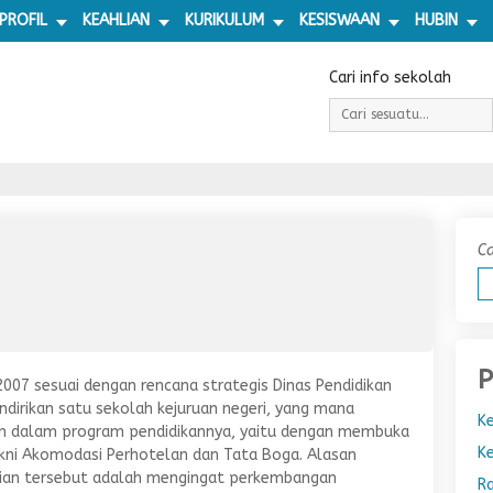
PROFIL
KEAHLIAN
KURIKULUM
KESISWAAN
HUBIN
Cari info sekolah
Ca
P
2007 sesuai dengan rencana strategis Dinas Pendidikan
ndirikan satu sekolah kejuruan negeri, yang mana
Ke
an dalam program pendidikannya, yaitu dengan membuka
Ke
akni Akomodasi Perhotelan dan Tata Boga. Alasan
an tersebut adalah mengingat perkembangan
R