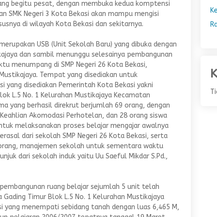
 yang begitu pesat, dengan membuka kedua komptensi
K
san SMK Negeri 3 Kota Bekasi akan mampu mengisi
susnya di wilayah Kota Bekasi dan sekitarnya.
R
merupakan USB (Unit Sekolah Baru) yang dibuka dengan
ikajaya dan sambil menunggu selesainya pembangunan
aktu menumpang di SMP Negeri 26 Kota Bekasi,
K
Mustikajaya. Tempat yang disediakan untuk
si yang disediakan Pemerintah Kota Bekasi yakni
T
lok L.5 No. 1 Kelurahan Mustikajaya Kecamatan
ma yang berhasil direkrut berjumlah 69 orang, dengan
 Keahlian Akomodasi Perhotelan, dan 28 orang siswa
ntuk melaksanakan proses belajar mengajar awalnya
berasal dari sekolah SMP Negeri 26 Kota Bekasi, serta
 orang, manajemen sekolah untuk sementara waktu
njuk dari sekolah induk yaitu Uu Saeful Mikdar S.Pd.,
, pembangunan ruang belajar sejumlah 5 unit telah
a Gading Timur Blok L.5 No. 1 Kelurahan Mustikajaya
i yang menempati sebidang tanah dengan luas 6,465 M,