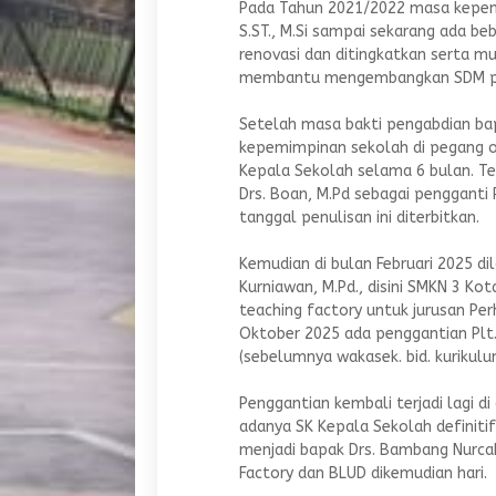
Pada Tahun 2021/2022 masa kepemi
S.ST., M.Si sampai sekarang ada be
renovasi dan ditingkatkan serta m
membantu mengembangkan SDM peser
Setelah masa bakti pengabdian bapa
kepemimpinan sekolah di pegang ol
Kepala Sekolah selama 6 bulan. T
Drs. Boan, M.Pd sebagai pengganti
tanggal penulisan ini diterbitkan.
Kemudian di bulan Februari 2025 d
Kurniawan, M.Pd., disini SMKN 3 Ko
teaching factory untuk jurusan Per
Oktober 2025 ada penggantian Plt.
(sebelumnya wakasek. bid. kurikulu
Penggantian kembali terjadi lagi d
adanya SK Kepala Sekolah definitif
menjadi bapak Drs. Bambang Nur
Factory dan BLUD dikemudian hari.