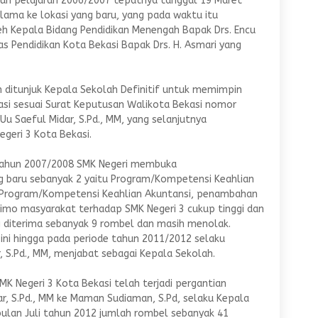
un pelajaran 2006/2007 tepatnya tanggal 19 Maret
 lama ke lokasi yang baru, yang pada waktu itu
h Kepala Bidang Pendidikan Menengah Bapak Drs. Encu
s Pendidikan Kota Bekasi Bapak Drs. H. Asmari yang
ditunjuk Kepala Sekolah Definitif untuk memimpin
si sesuai Surat Keputusan Walikota Bekasi nomor
Uu Saeful Midar, S.Pd., MM, yang selanjutnya
geri 3 Kota Bekasi.
 tahun 2007/2008 SMK Negeri membuka
 baru sebanyak 2 yaitu Program/Kompetensi Keahlian
n Program/Kompetensi Keahlian Akuntansi, penambahan
imo masyarakat terhadap SMK Negeri 3 cukup tinggi dan
g diterima sebanyak 9 rombel dan masih menolak.
ni hingga pada periode tahun 2011/2012 selaku
, S.Pd., MM, menjabat sebagai Kepala Sekolah.
K Negeri 3 Kota Bekasi telah terjadi pergantian
r, S.Pd., MM ke Maman Sudiaman, S.Pd, selaku Kepala
 bulan Juli tahun 2012 jumlah rombel sebanyak 41