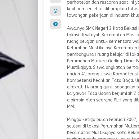
perhotelan dan restoran saat ini
keahlian tersebut diharapkan lulu
lowongan pekerjaan di industri khu
Awalnya SMK Negeri 3 Kota Bekasi 
lokasi di wilayah Kecamatan Must
ruang belajar, untuk sementara w
Kelurahan Mustikajaya Kecamatan 
pembangunan ruang belajar di loka
Perumahan Mutiara Gading Timur B
Mustikajaya. Siswa angkatan perta
rincian 41 orang siswa Kompetensi
Kompetensi Keahlian Tata Boga. U
direkrut 14 orang guru, sebagaian 
karyawan Tata Usaha berjumlah 2
dipimpin oleh seorang PLH yang ditu
MM.
Minggu ketiga bulan Februari 2007
selesai di lokasi Perumahan Mutiar
Kecamatan Mustikajaya Kota Bekas