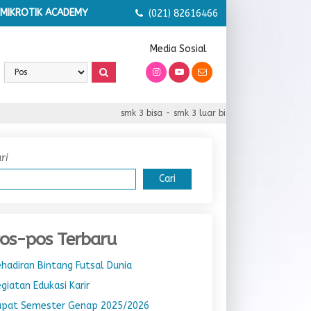
MIKROTIK ACADEMY
(021) 82616466
Media Sosial
smk 3 bisa - smk 3 luar biasa - smk 3 serba bisa
ri
Cari
os-pos Terbaru
hadiran Bintang Futsal Dunia
giatan Edukasi Karir
apat Semester Genap 2025/2026