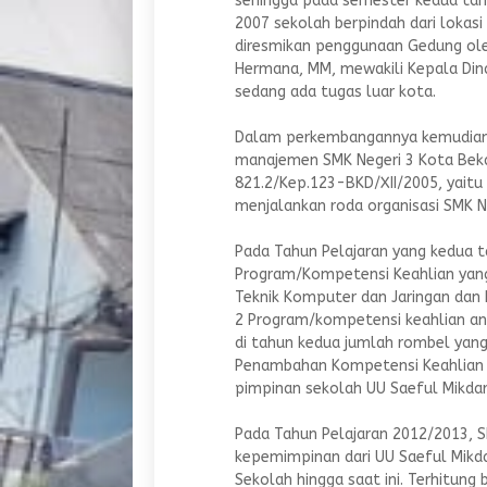
sehingga pada semester kedua tah
2007 sekolah berpindah dari lokasi
diresmikan penggunaan Gedung ole
Hermana, MM, mewakili Kepala Dina
sedang ada tugas luar kota.
Dalam perkembangannya kemudian 
manajemen SMK Negeri 3 Kota Beka
821.2/Kep.123-BKD/XII/2005, yaitu 
menjalankan roda organisasi SMK Ne
Pada Tahun Pelajaran yang kedua
Program/Kompetensi Keahlian yang
Teknik Komputer dan Jaringan da
2 Program/kompetensi keahlian an
di tahun kedua jumlah rombel yan
Penambahan Kompetensi Keahlian i
pimpinan sekolah UU Saeful Mikdar
Pada Tahun Pelajaran 2012/2013, SM
kepemimpinan dari UU Saeful Mikda
Sekolah hingga saat ini. Terhitung