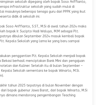
mpinan sekolah dipegang oleh bapak Soso Ariffianto,
berapa infrastruktur sekolah yang sudah mulai di
ulai masuknya beberapa tenaga guru dari PPPK yang ikut
ta didik di sekolah ini.
k Soso Ariffianto, S.ST., M.Si di awal tahun 2024 maka
eh bapak Ir. Sucipto Hadi Waluyo, M.M sebagai Plt.
epatnya dibulan September 2024 masuk kembali bapak
 Plt. Kepala Sekolah yang lama ke yang baru sampai
ilakukan penggantian Plt. Kepala Sekolah menjadi bapak
ta Bekasi berhasil menciptakan Bank Mini dan pengajuan
hotelan dan Kuliner. Setelah itu di bulan September –
 Kepala Sekolah sementara ke bapak Winarto, M.Si.
m).
i akhir tahun 2025 tepatnya di bulan November dengan
 dari bapak gubenur Jawa Barat, dari bapak Winarto, M.Si
cahyo dimana mendorong pengembangan Teaching