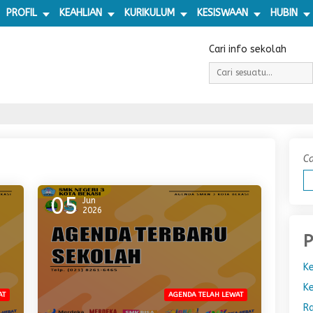
PROFIL
KEAHLIAN
KURIKULUM
KESISWAAN
HUBIN
Cari info sekolah
Ca
05
Jun
2026
P
Ke
Ke
AT
AGENDA TELAH LEWAT
R