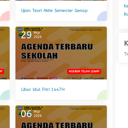
K
Ujian Teori Akhir Semester Genap
R
29
Mar
2026
K
T
AT
AGENDA TELAH LEWAT
Libur Idul Fitri 1447H
06
Mar
2026