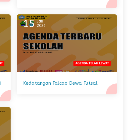
15
Jan
2026
AT
AGENDA TELAH LEWAT
i
Kedatangan Falcao Dewa Futsal