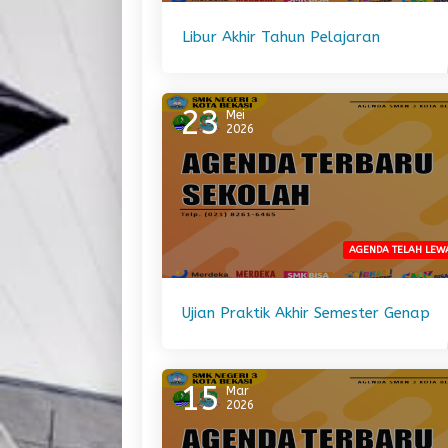
Libur Akhir Tahun Pelajaran
23
Mei
2026
AGENDA TELAH LEW
Ujian Praktik Akhir Semester Genap
15
Mar
2026