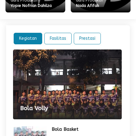
Guru Produktif
Guru Produktif
Yopie Nofrian Dahilza
Nada Afifah
Kegiatan
Fasilitas
Prestasi
Bola Volly
Bola Basket