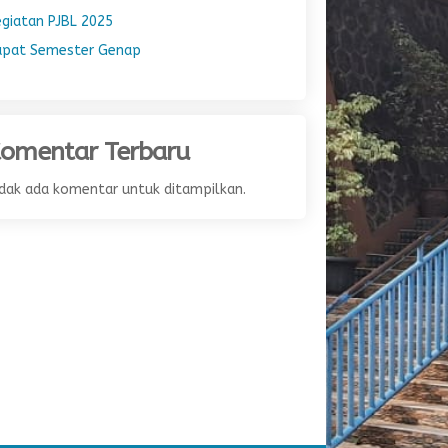
egiatan PJBL 2025
apat Semester Genap
omentar Terbaru
idak ada komentar untuk ditampilkan.