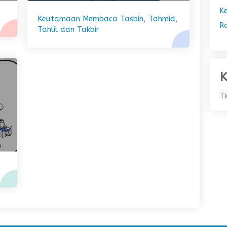
K
Keutamaan Membaca Tasbih, Tahmid,
R
Tahlil dan Takbir
K
T