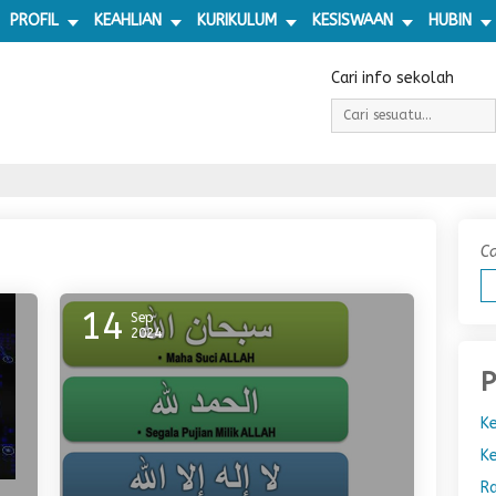
PROFIL
KEAHLIAN
KURIKULUM
KESISWAAN
HUBIN
Cari info sekolah
Ca
14
Sep
2024
P
Ke
Ke
R