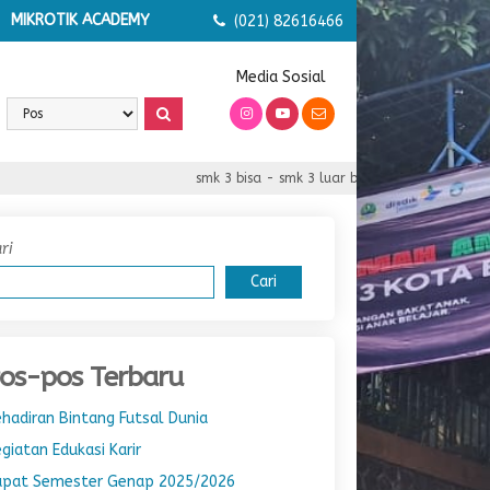
MIKROTIK ACADEMY
(021) 82616466
Media Sosial
smk 3 bisa - smk 3 luar biasa - smk 3 serba bis
ri
Cari
os-pos Terbaru
hadiran Bintang Futsal Dunia
giatan Edukasi Karir
apat Semester Genap 2025/2026