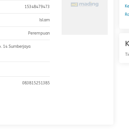
K
15348479473
R
Islam
Perempuan
K
No. 14 Sumberjaya
T
083815251385