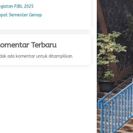
egiatan PJBL 2025
apat Semester Genap
omentar Terbaru
idak ada komentar untuk ditampilkan.