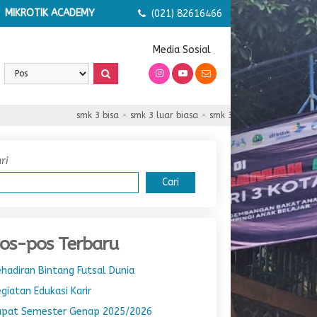
MIKROTIK ACADEMY
(021) 82616466
Media Sosial
smk 3 bisa - smk 3 luar biasa - smk 3 serba bisa
sm
ri
Cari
os-pos Terbaru
hadiran Bintang Futsal Dunia
giatan Edukasi Karir
apat Semester Genap 2025/2026