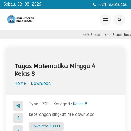
Sabtu, 08-08-2026
(021) 82616466
smk 3 bisa - smk 3 luar bias
Tugas Matematika Minggu 4
Kelas 8
Home
-
Download
Type :
PDF
- Kategori :
Kelas 8
keterangan singkat file download
Download
139 KB