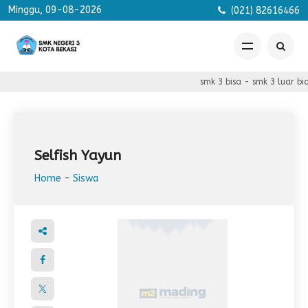
Minggu, 09-08-2026
(021) 82616466
smk 3 bisa - smk 3 luar bia
Selfish Yayun
Home
-
Siswa